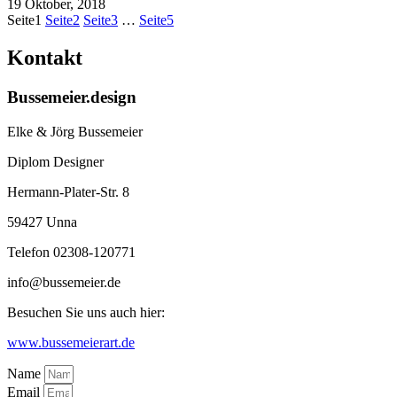
19 Oktober, 2018
Seite
1
Seite
2
Seite
3
…
Seite
5
Kontakt
Bussemeier.design
Elke & Jörg Bussemeier
Diplom Designer
Hermann-Plater-Str. 8
59427 Unna
Telefon 02308-120771
info@bussemeier.de
Besuchen Sie uns auch hier:
www.bussemeierart.de
Name
Email